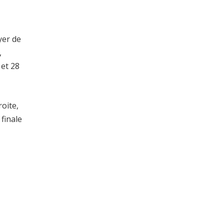
yer de
,
 et 28
oite,
 finale