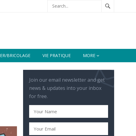
ER/BRICOLAGE
VIE PRATIQUE
MORE
Join our email newsletter and get
news & updates into your inbox
for free.