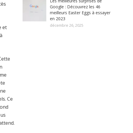
Les meilleures surprises de
cès
Google : Découvrez les 46
meilleurs Easter Eggs à essayer
en 2023
décembre 26, 2025
e et
 à
Cette
un
mme
ête
une
ls. Ce
pond
ous
attend.