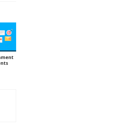
omment
ents