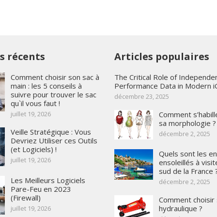
es récents
Articles populaires
Comment choisir son sac à
The Critical Role of Independen
main : les 5 conseils à
Performance Data in Modern 
suivre pour trouver le sac
décembre 23, 2025
qu`il vous faut !
juillet 19, 2026
Comment s’habill
sa morphologie ?
Veille Stratégique : Vous
décembre 2, 2025
Devriez Utiliser ces Outils
(et Logiciels) !
Quels sont les en
juillet 19, 2026
ensoleillés à visi
sud de la France 
Les Meilleurs Logiciels
décembre 2, 2025
Pare-Feu en 2023
(Firewall)
Comment choisir 
hydraulique ?
juillet 19, 2026