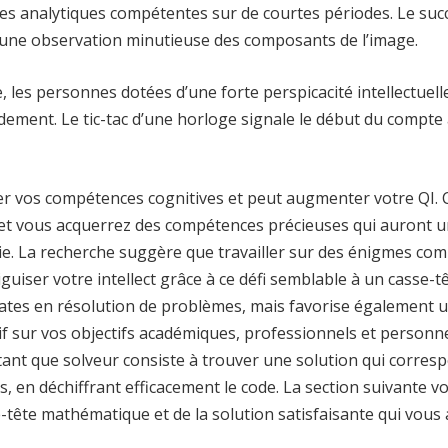
es analytiques compétentes sur de courtes périodes. Le suc
et une observation minutieuse des composants de l’image.
, les personnes dotées d’une forte perspicacité intellectuell
dement. Le tic-tac d’une horloge signale le début du compte
er vos compétences cognitives et peut augmenter votre QI. 
s et vous acquerrez des compétences précieuses qui auront 
vie. La recherche suggère que travailler sur des énigmes co
Aiguiser votre intellect grâce à ce défi semblable à un casse-t
tes en résolution de problèmes, mais favorise également 
tif sur vos objectifs académiques, professionnels et personne
en tant que solveur consiste à trouver une solution qui corres
, en déchiffrant efficacement le code. La section suivante v
-tête mathématique et de la solution satisfaisante qui vous 